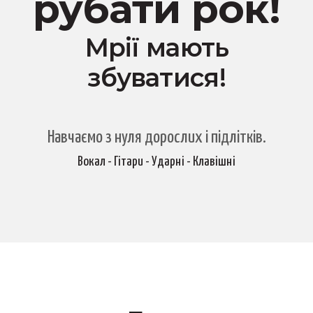
рубати рок!
Мрії мають
збуватися!
Навчаємо з нуля дорослих і підлітків.
Вокал - Гітари - Ударні - Клавішні