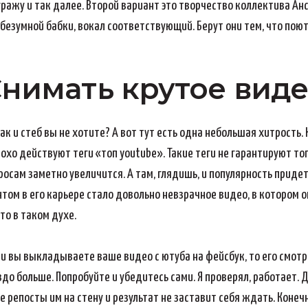
ражу и так далее. Второй вариант это творчество коллектива Анс
е безумной бабки, вокал соответствующий. Берут они тем, что по
нимать крутое вид
лак и стеб вы не хотите? А вот тут есть одна небольшая хитрость.
охо действуют теги «топ youtube». Такие теги не гарантируют то
сам заметно увеличится. А там, глядишь, и популярность придет.
ентом в его карьере стало довольно невзрачное видео, в котором
то в таком духе.
и вы выкладываете ваше видео с ютуба на фейсбук, то его смотри
здо больше. Попробуйте и убедитесь сами. Я проверял, работает. Д
е репосты им на стену и результат не заставит себя ждать. Конеч