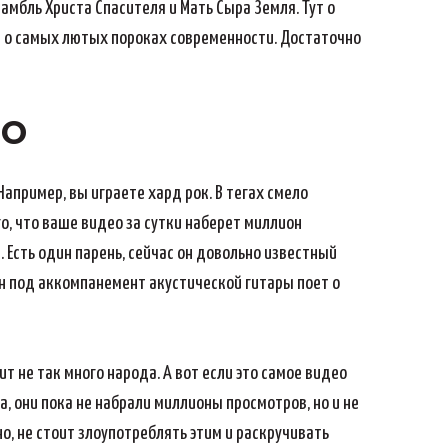
амбль Христа Спасителя и Мать Сыра Земля. Тут о
ют о самых лютых пороках современности. Достаточно
ео
 Например, вы играете хард рок. В тегах смело
го, что ваше видео за сутки наберет миллион
 Есть один парень, сейчас он довольно известный
 он под аккомпанемент акустической гитары поет о
т не так много народа. А вот если это самое видео
а, они пока не набрали миллионы просмотров, но и не
но, не стоит злоупотреблять этим и раскручивать