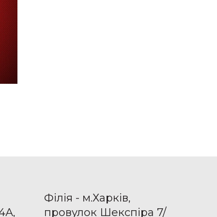
Філія - м.Харків,
4А,
провулок Шекспіра 7/