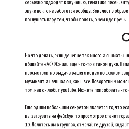
серьезно подходят к звучанию, тематике песен, анту
звуке никто не заботится вообще. Вокалист в образ
послушать пару тем, чтобы понять, о чем идет речь.
С
Но что делать, если денег не так много, а снимать ш
вбивайте «AC\DC» или еще что-то в таком духе. Непл
просмотров, но выдача вашего видео по схожим запро
музыкант, а начинал он, как и все. Поворотным мом
том, как он любит youtube. Можете попробовать что-
Еще одним небольшим секретом является то, что есл
вы загрузите на фейсбук, то просмотров станет гора
10. Делитесь им в группах, отмечайте друзей, кидайт