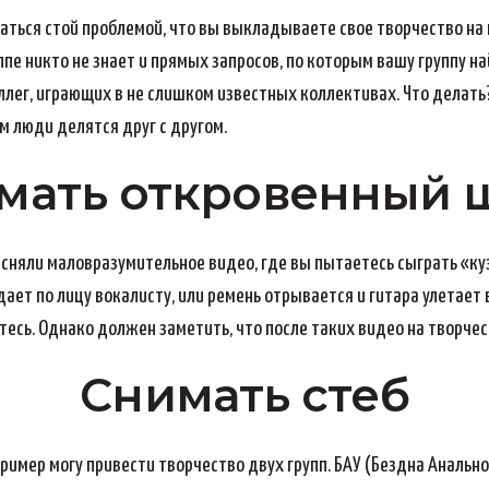
аться стой проблемой, что вы выкладываете свое творчество на 
ппе никто не знает и прямых запросов, по которым вашу группу най
лег, играющих в не слишком известных коллективах. Что делать?
 люди делятся друг с другом.
мать откровенный 
 сняли маловразумительное видео, где вы пытаетесь сыграть «куз
дает по лицу вокалисту, или ремень отрывается и гитара улетает 
есь. Однако должен заметить, что после таких видео на творчес
Снимать стеб
пример могу привести творчество двух групп. БАУ (Бездна Анально