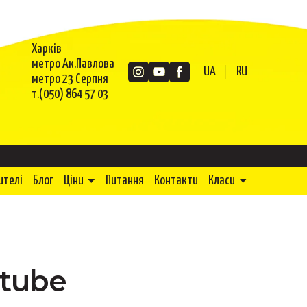
Харків
метро Ак.Павлова
UA
RU
метро 23 Серпня
т.(050) 864 57 03
ителі
Блог
Ціни
Питання
Контакти
Класи
utube