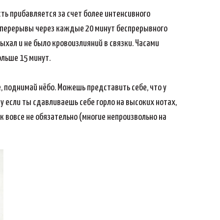
сть прибавляется за счет более интенсивного
ай перерывы через каждые 20 минут беспрерывного
дыхал и не было кровоизлияний в связки. Часами
ольше 15 минут.
, поднимай нёбо. Можешь представить себе, что у
му если ты сдавливаешь себе горло на высоких нотах,
ок вовсе не обязательно (многие непроизвольно на