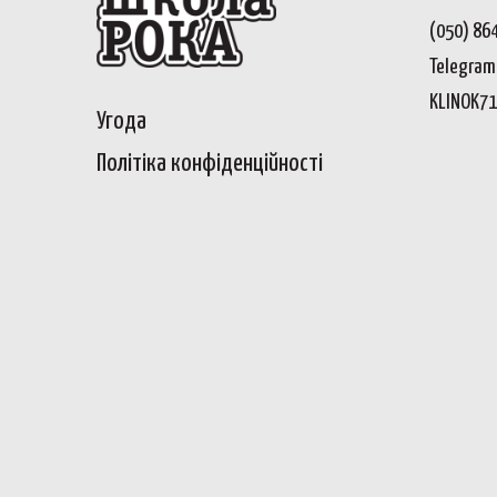
(050) 86
Telegram,
KLINOK7
Угода
Політіка конфіденційност
і