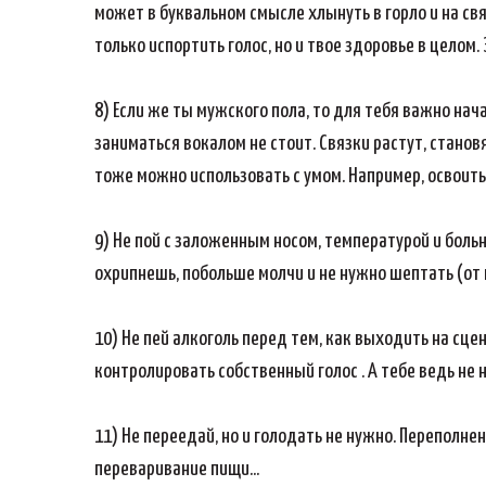
может в буквальном смысле хлынуть в горло и на св
только испортить голос, но и твое здоровье в цело
8) Если же ты мужского пола, то для тебя важно нач
заниматься вокалом не стоит. Связки растут, станов
тоже можно использовать с умом. Например, освоит
9) Не пой с заложенным носом, температурой и больн
охрипнешь, побольше молчи и не нужно шептать (от ш
10) Не пей алкоголь перед тем, как выходить на сце
контролировать собственный голос . А тебе ведь не
11) Не переедай, но и голодать не нужно. Переполне
переваривание пищи...