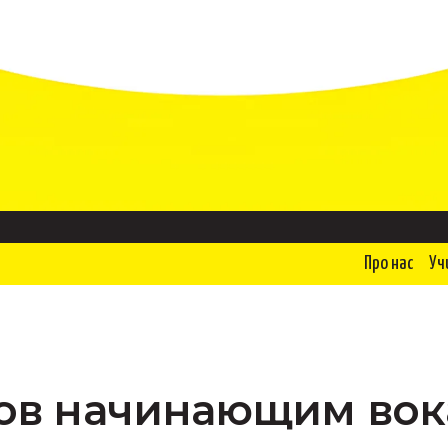
Про нас
Уч
тов начинающим во