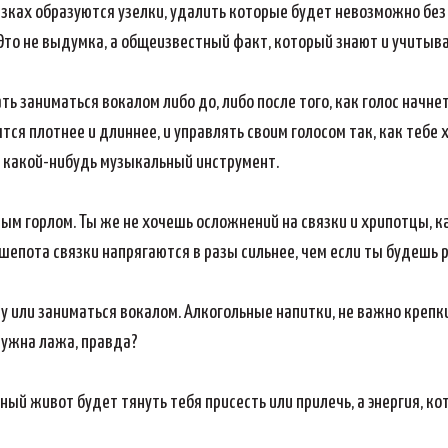
язках образуются узелки, удалить которые будет невозможно без
м. Это не выдумка, а общеизвестный факт, который знают и учиты
ать заниматься вокалом либо до, либо после того, как голос начн
ятся плотнее и длиннее, и управлять своим голосом так, как тебе
ь какой-нибудь музыкальный инструмент.
ым горлом. Ты же не хочешь осложнений на связки и хрипотцы, ка
епота связки напрягаются в разы сильнее, чем если ты будешь ра
ну или заниматься вокалом. Алкогольные напитки, не важно крепки
 нужна лажа, правда?
нный живот будет тянуть тебя присесть или прилечь, а энергия, ко