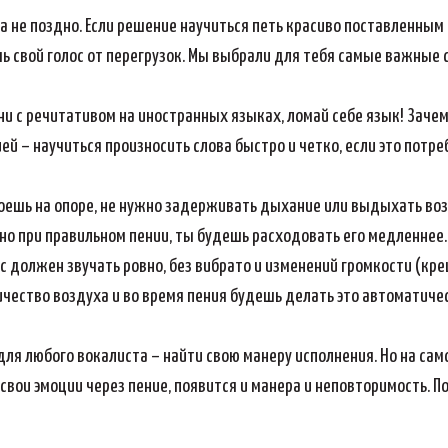
а не поздно. Если решение научиться петь красиво поставленным 
чь свой голос от перегрузок. Мы выбрали для тебя самые важные 
есни с речитативом на иностранных языках, ломай себе язык! Зачем
й – научиться произносить слова быстро и четко, если это потре
оешь на опоре, не нужно задерживать дыхание или выдыхать во
 но при правильном пении, ты будешь расходовать его медленнее.
ос должен звучать ровно, без вибрато и изменений громкости (к
чество воздуха и во время пения будешь делать это автоматичес
для любого вокалиста – найти свою манеру исполнения. Но на само
вои эмоции через пение, появится и манера и неповторимость. Поэ