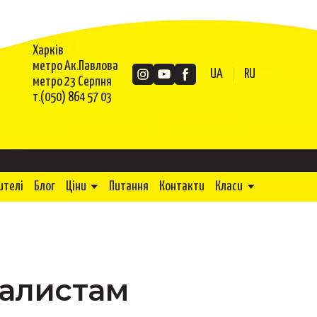
Харків
метро Ак.Павлова
UA
RU
метро 23 Серпня
т.(050) 864 57 03
ителі
Блог
Ціни
Питання
Контакти
Класи
калистам