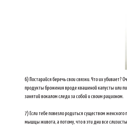
6) Постарайся беречь свои связки. Что их убивает? 
продукты брожения вроде квашеной капусты или пива,
занятий вокалом следи за собой и своим рационом.
7) Если тебе повезло родиться существом женского п
мышцы живота, а потому, что в эти дни все слизисты