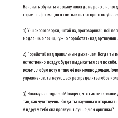
Начинать обучаться вокалу никогда не рано и никогд
горами информации о том, как петь и при этом убере
1) Учи скороговорки, читай их, проговаривай, пой п
медленные песни, нужно поработать над артикуляцие
2) Поработай над правильным дыханием. Когда ты п
естественно: воздух будет выдыхаться сам по себе,
возьми любую ноту и тяни её как можно дольше. Гол
упражнение, ты научишься распределять любое коли
3) Никому не подражай! Говорят, что самое сложное 
так, как чувствуешь. Когда ты научишься открывать с
А вдруг у тебя она прозвучит лучше, чем оригинал?