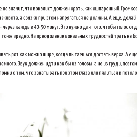
е не значит, что вокалист должен орать, как ошпаренный. Громко
ы живота, а связки при этом напрягаться не должны. А еще, дел
е – через каждые 40-50 минут. Это нужно для того, чтобы голос от
 тоже вредно. На преодоление вокальных трудностей трать не б
ывать рот как можно шире, когда пытаешься достать верха. А еще
емного. Звук должен идти как бы из головы, а не из груди, поэто
помни о том, что закатывать при этом глаза или пялиться в потол