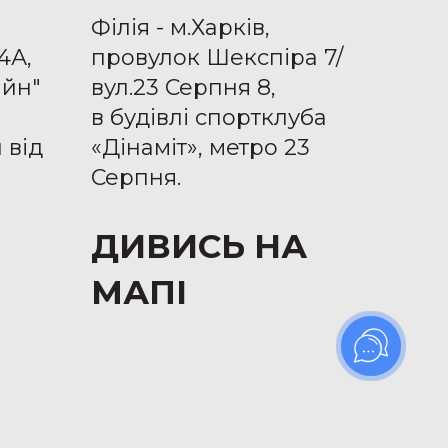
Філія - м.Харків,
4А,
провулок Шекспіра 7/
айн"
вул.23 Серпня 8,
в будівлі спортклуба
 від
«Дінаміт», метро 23
Серпня.
ДИВИСЬ НА
МАПІ