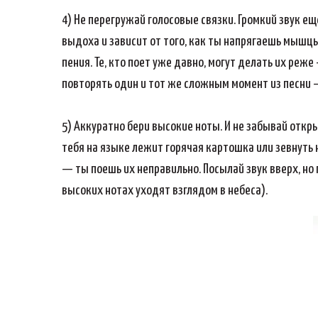
4) Не перегружай голосовые связки. Громкий звук ещ
выдоха и зависит от того, как ты напрягаешь мышц
пения. Те, кто поет уже давно, могут делать их реж
повторять один и тот же сложным момент из песни –
5) Аккуратно бери высокие ноты. И не забывай откр
тебя на языке лежит горячая картошка или зевнуть н
— ты поешь их неправильно. Посылай звук вверх, но 
высоких нотах уходят взглядом в небеса).