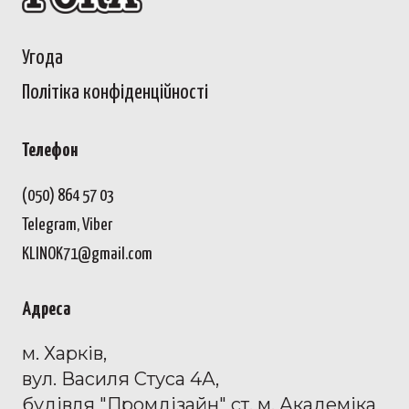
Угода
Політіка конфіденційност
і
Телефон
(050) 864 57 03
Telegram, Viber
KLINOK71@gmail.com
Адреса
м. Харків,
вул. Василя Стуса 4А,
будівля "Промдізайн" ст. м. Академіка