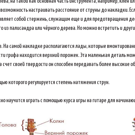
ва, на такой как основная часть инструмента, например, клен или
возможность настраивать расстояние от струны до накладки. Есл
авляет собой стержень, служащим еще и для предотвращения д
о из палисандра или чёрного дерева. Но можно встретить и друг
 На самой накладке располагаются лады, которые вмонтированы
сти грифа находится верхний порожек. Эта маленькая деталь мож
 счет своей твердости он способен передавать более высокие о
щью которого регулируется степень натяжения струн.
жно научится играть с помощью курса игры на гитаре для начинаю