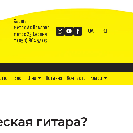
Харків
метро Ак.Павлова
UA
RU
метро 23 Серпня
т.(050) 864 57 03
ителі
Блог
Ціни
Питання
Контакти
Класи
еская гитара?