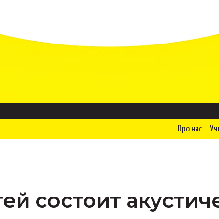
Про нас
Уч
тей состоит акустич