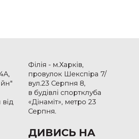
Філія - м.Харків,
4А,
провулок Шекспіра 7/
айн"
вул.23 Серпня 8,
в будівлі спортклуба
 від
«Дінаміт», метро 23
Серпня.
ДИВИСЬ НА