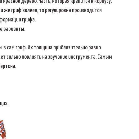
 красное дерево. Часть, которая крепится к корпусу,
и же гриф вклеен, то регулировка производится
еформации грифа.
ие варианты.
 в сам гриф. Их толщина приблизительно равно
ет сильно повлиять на звучание инструмента. Самым
бертона.
щих.