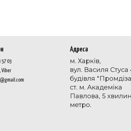
он
Адреса
м. Харків,
4 57 03
вул. Василя Стуса 
 Viber
будівля "Промдіз
1@gmail.com
ст. м. Академіка
Павлова, 5 хвилин
метро.