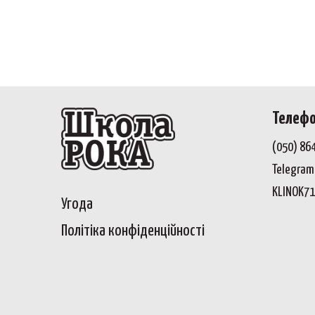
Телеф
(050) 86
Telegram,
KLINOK7
Угода
Політіка конфіденційност
і