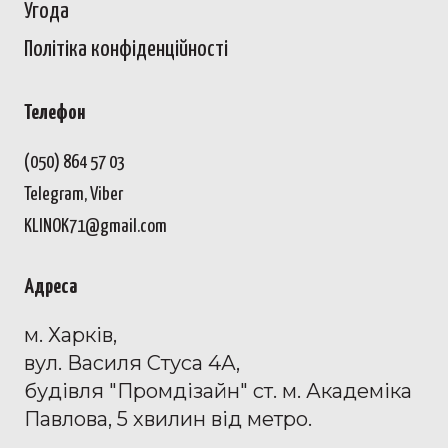
Угода
Політіка конфіденційност
і
Телефон
(050) 864 57 03
Telegram, Viber
KLINOK71@gmail.com
Адреса
м. Харків,
вул. Василя Стуса 4А,
будівля "Промдізайн" ст. м. Академіка
Павлова, 5 хвилин від метро.