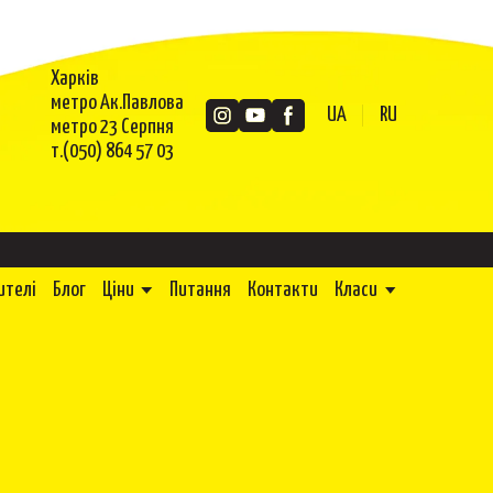
Харків
метро Ак.Павлова
UA
RU
метро 23 Серпня
т.(050) 864 57 03
ителі
Блог
Ціни
Питання
Контакти
Класи