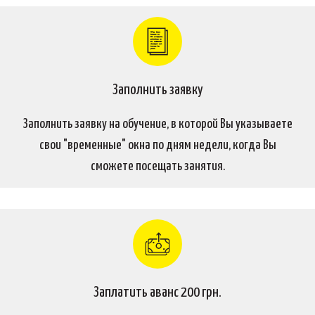
The Noun Project
Icon Template
http://thenounproject.com
Reminders
100px
.SVG
Strokes
Size
Ungroup
Save as
Try to keep strokes at 4px
Cannot be wider or taller than
If your design has more than one
Save as .SVG and make sure
shape, make sure to ungroup
“Use Artboards” is checked
100px (artboard size)
Minimum stroke weight is 2px
Scale your icon to fill as much of
For thicker strokes use even
the artboard as possible
numbers: 6px, 8px etc.
Remember to expand strokes
before saving as an SVG
Заполнить заявку
Заполнить заявку на обучение, в которой Вы указываете
свои "временные" окна по дням недели, когда Вы
сможете посещать занятия.
Заплатить аванс 200 грн.