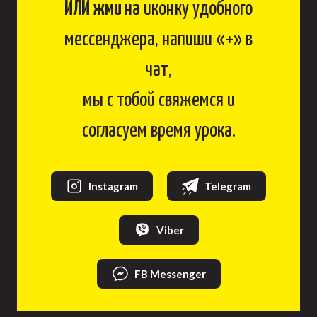
ИЛИ жми
на иконку удобного
мессенджера, напиши «+» в
чат,
мы с тобой свяжемся и
согласуем время урока.
Instagram
Telegram
Viber
FB Messenger