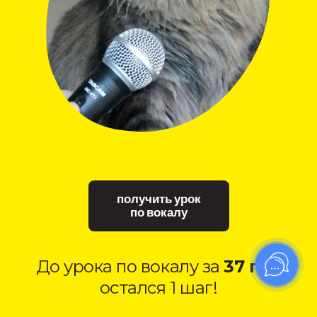
получить урок
по вокалу
До урока по вокалу за
37 грн
остался 1 шаг!