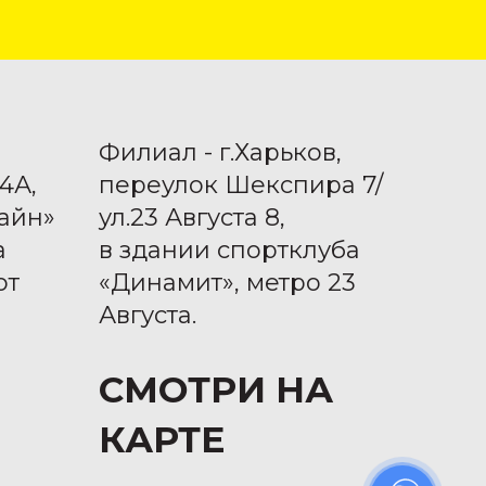
Филиал - г.Харьков,
4А,
переулок Шекспира 7/
айн»
ул.23 Августа 8,
а
в здании спортклуба
от
«Динамит», метро 23
Августа.
СМОТРИ НА
КАРТЕ