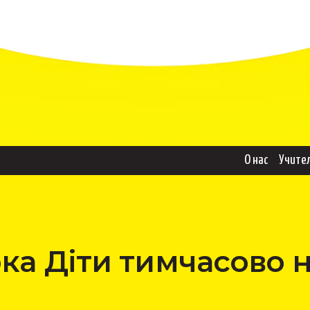
О нас
Учите
ка Діти тимчасово 