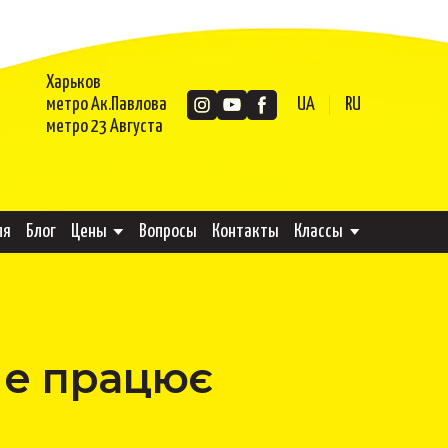
Харьков
метро Ак.Павлова
UA
RU
метро 23 Августа
ля
Блог
Цены
Вопросы
Контакты
Классы
не працює