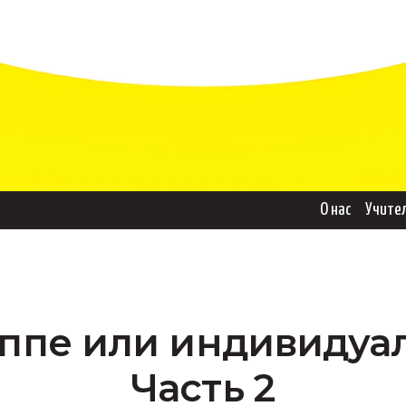
О нас
Учите
уппе или индивиду
Часть 2