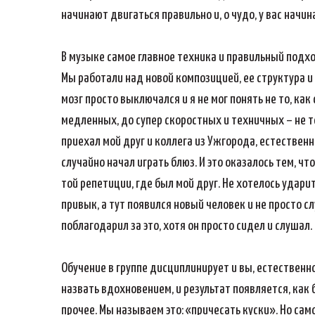
начинают двигаться правильно и, о чудо, у вас начин
В музыке самое главное техника и правильный подхо
Мы работали над новой композицией, ее структура и
мозг просто выключался и я не мог понять не то, ка
медленных, до супер скоростных и техничных – не то.
приехал мой друг и коллега из Ужгорода, естественн
случайно начал играть блюз. И это оказалось тем, ч
той репетиции, где был мой друг. Не хотелось ударит
привык, а тут появился новый человек и не просто сл
поблагодарил за это, хотя он просто сидел и слушал.
Обучение в группе дисциплинирует и вы, естественн
назвать вдохновением, и результат появляется, как 
прочее. Мы называем это: «причесать куски». Но сам