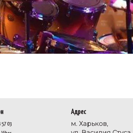
он
Адрес
м. Харьков,
4 57 03
ул. Василия Стуса 