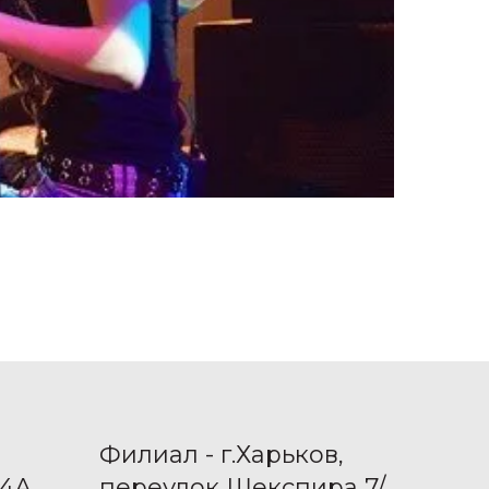
Филиал - г.Харьков,
4А,
переулок Шекспира 7/