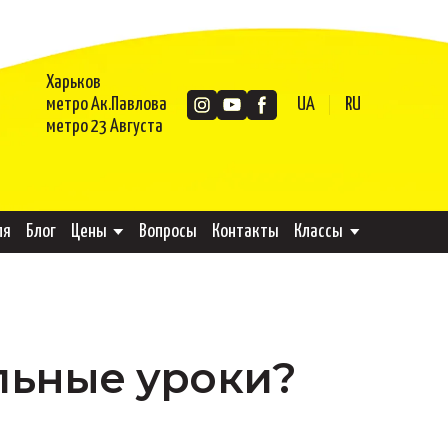
Харьков
метро Ак.Павлова
UA
RU
метро 23 Августа
ля
Блог
Цены
Вопросы
Контакты
Классы
альные уроки?