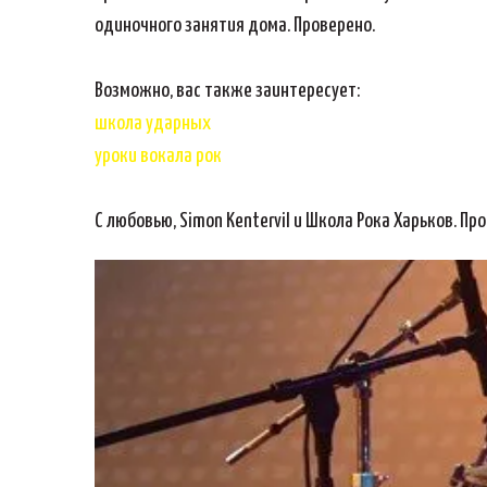
одиночного занятия дома. Проверено.
Возможно, вас также заинтересует:
школа ударных
уроки вокала рок
С любовью, Simon Kentervil и Школа Рока Харьков. П