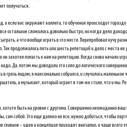
ает получаться.
д, и если вас окружают коллеги, то обучение происходит гораздо
 все остальное сложилось довольно быстро, но когда дело доходи
к сыграть, а что вообще играть в это месте. Перепробовал кучу ра
 Так продолжалось пять или шесть репетиций и дело с места не дв
о он захотел попасть к нам на репетицию. Когда снова начали игра
то надо. Да, потом мы доводили это соло до логического заверше
ь в грязь лицом, я максимально собрался, и случилось маленькое 
ушатель, а музыкант, который играет в том же стиле, что и мы. Р
о, хотите быть на уровне с другими. Совершенно неожиданно ваш
бы, сам собой. Это еще далеко не все, нужно добиться, чтобы пар
ое главное – идея и концепция приходят внезапно, и чаще всего э