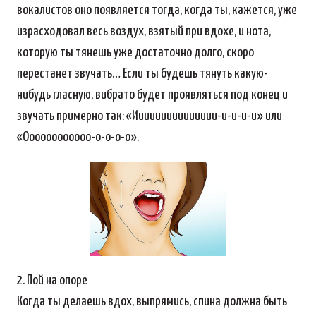
вокалистов оно появляется тогда, когда ты, кажется, уже
израсходовал весь воздух, взятый при вдохе, и нота,
которую ты тянешь уже достаточно долго, скоро
перестанет звучать… Если ты будешь тянуть какую-
нибудь гласную, вибрато будет проявляться под конец и
звучать примерно так: «Иииииииииииииии-и-и-и-и» или
«Оооооооооооо-о-о-о-о».
2. Пой на опоре
Когда ты делаешь вдох, выпрямись, спина должна быть